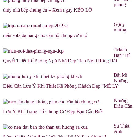
phong
thủy nhà bếp chung cư – Xem ngay KẺO LỠ
Gợi ý
những
mẫu sofa đa năng cho căn hộ chung cư nhỏ
“Mách
Bạn” Bí
Quyết Thiết Kế Phòng Ngủ Nhỏ Đẹp Tiện Nghi Rộng Rãi
Bật Mí
Những
Điều Cần Lưu Ý Khi Thiết Kế Phòng Khách Đẹp “MÊ LY”
Những
Điều Cần
Lưu Ý Khi Trang Trí Chung Cư Đẹp Bạn Cần Biết
Sự Thật
Ánh
Nắng Chiếu Vào Bàn Thờ Thần Tài Có Sao Không?