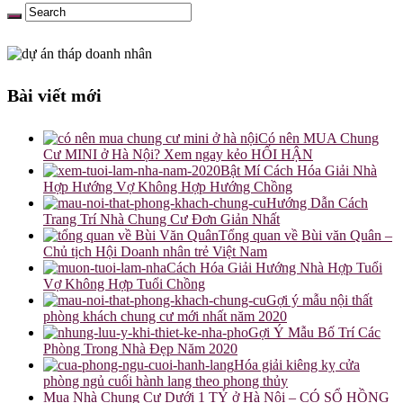
Bài viết mới
Có nên MUA Chung
Cư MINI ở Hà Nội? Xem ngay kẻo HỐI HẬN
Bật Mí Cách Hóa Giải Nhà
Hợp Hướng Vợ Không Hợp Hướng Chồng
Hướng Dẫn Cách
Trang Trí Nhà Chung Cư Đơn Giản Nhất
Tổng quan về Bùi văn Quân –
Chủ tịch Hội Doanh nhân trẻ Việt Nam
Cách Hóa Giải Hướng Nhà Hợp Tuổi
Vợ Không Hợp Tuổi Chồng
Gợi ý mẫu nội thất
phòng khách chung cư mới nhất năm 2020
Gợi Ý Mẫu Bố Trí Các
Phòng Trong Nhà Đẹp Năm 2020
Hóa giải kiêng kỵ cửa
phòng ngủ cuối hành lang theo phong thủy
Mua Nhà Chung Cư Dưới 1 TỶ ở Hà Nội – CÓ SỔ HỒNG