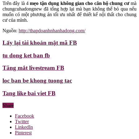
Trên đây là 4
mẹo tận dụng không gian cho căn hộ chung cư
mà
chungcuhadongnew đã tổng hợp lại mà bạn không thể bỏ qua nếu
muốn có một phương án tối ưu nhất để thiết kế nội thất cho chung
cư của mình.
Nguồn:
http://thapdoanhnhanhadong.com/
Lấy lại tài khoản mật mã FB
tu dong ket ban fb
Tăng mắt livestream FB
loc ban be khong tuong tac
Tang like bai viet FB
Share
Facebook
Twitter
LinkedIn
Pinterest