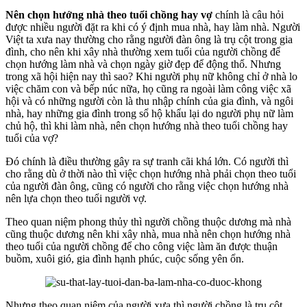
Nên chọn hướng nhà theo tuổi chồng hay vợ
chính là câu hỏi
được nhiều người đặt ra khi có ý định mua nhà, hay làm nhà. Người
Việt ta xưa nay thường cho rằng người đàn ông là trụ cột trong gia
đình, cho nên khi xây nhà thường xem tuổi của người chồng để
chọn hướng làm nhà và chọn ngày giờ đẹp để động thổ. Nhưng
trong xã hội hiện nay thì sao? Khi người phụ nữ không chỉ ở nhà lo
việc chăm con và bếp núc nữa, họ cũng ra ngoài làm công việc xã
hội và có những người còn là thu nhập chính của gia đình, và ngôi
nhà, hay những gia đình trong sổ hộ khẩu lại do người phụ nữ làm
chủ hộ, thì khi làm nhà, nên chọn hướng nhà theo tuổi chồng hay
tuổi của vợ?
Đó chính là điều thường gây ra sự tranh cãi khá lớn. Có người thì
cho rằng dù ở thời nào thì việc chọn hướng nhà phải chọn theo tuổi
của người đàn ông, cũng có người cho rằng việc chọn hướng nhà
nên lựa chọn theo tuổi người vợ.
Theo quan niệm phong thủy thì người chồng thuộc dương mà nhà
cũng thuộc dương nên khi xây nhà, mua nhà nên chọn hướng nhà
theo tuổi của người chồng để cho công việc làm ăn được thuận
buồm, xuôi gió, gia đình hạnh phúc, cuộc sống yên ổn.
Nhưng theo quan niệm của người xưa thì người chồng là trụ cột