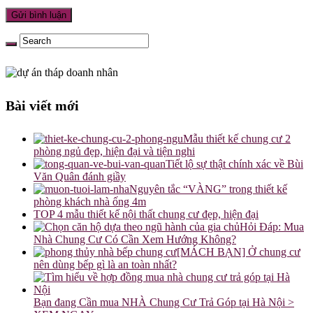
Bài viết mới
Mẫu thiết kế chung cư 2
phòng ngủ đẹp, hiện đại và tiện nghi
Tiết lộ sự thật chính xác về Bùi
Văn Quân đánh giầy
Nguyên tắc “VÀNG” trong thiết kế
phòng khách nhà ống 4m
TOP 4 mẫu thiết kế nội thất chung cư đẹp, hiện đại
Hỏi Đáp: Mua
Nhà Chung Cư Có Cần Xem Hướng Không?
[MÁCH BẠN] Ở chung cư
nên dùng bếp gì là an toàn nhất?
Bạn đang Cần mua NHÀ Chung Cư Trả Góp tại Hà Nội >