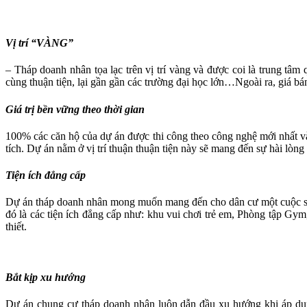
Vị trí “VÀNG”
– Tháp doanh nhân tọa lạc trên vị trí vàng và được coi là trung 
cùng thuận tiện, lại gần gần các trường đại học lớn…Ngoài ra, giá bá
Giá trị bền vững theo thời gian
100% các căn hộ của dự án được thi công theo công nghệ mới nhất và
tích. Dự án nằm ở vị trí thuận thuận tiện này sẽ mang đến sự hài lòng
Tiện ích đẳng cấp
Dự án tháp doanh nhân mong muốn mang đến cho dân cư một cuộc sống
đó là các tiện ích đẳng cấp như: khu vui chơi trẻ em, Phòng tập G
thiết.
Bắt kịp xu hướng
Dự án chung cư tháp doanh nhân luôn dẫn đầu xu hướng khi áp dụng 