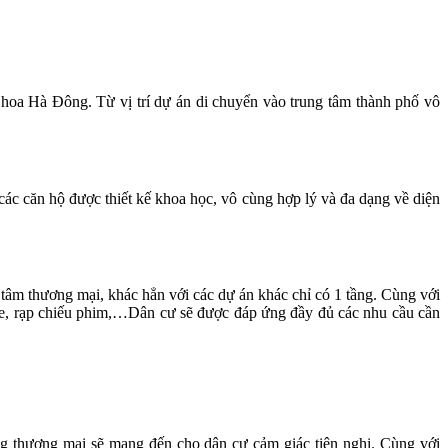
hoa Hà Đông. Từ vị trí dự án di chuyển vào trung tâm thành phố vô
ác căn hộ được thiết kế khoa học, vô cùng hợp lý và đa dạng về diện
âm thương mại, khác hẳn với các dự án khác chỉ có 1 tầng. Cùng với
afe, rạp chiếu phim,…Dân cư sẽ được đáp ứng đầy đủ các nhu cầu cần
ầng thương mại sẽ mang đến cho dân cư cảm giác tiện nghi. Cùng với