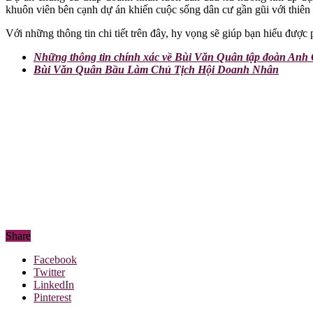
khuôn viên bên cạnh dự án khiến cuộc sống dân cư gần gũi với thiên
Với những thông tin chi tiết trên đây, hy vọng sẽ giúp bạn hiểu đượ
Những thông tin chính xác về Bùi Văn Quân tập đoàn Anh
Bùi Văn Quân Bầu Làm Chủ Tịch Hội Doanh Nhân
Share
Facebook
Twitter
LinkedIn
Pinterest