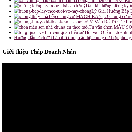
Tìm hiểu chi tiết về B
Đâu là những kiêng kỵ t
Lý Giải Hướng Bếp L
[MÁCH BẠN] Ở chung cư nên d
Gợi Ý Mẫu Bố Trí Các P
Tư vấn chọn MÀU SƠN
Tiểu sử Bùi văn Quân – doanh n
Hướng dẫn cách đặt bàn thờ trong căn hộ chung cư hợp phong
Giới thiệu Tháp Doanh Nhân