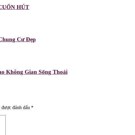
– CUỐN HÚT
 Chung Cư Đẹp
o Không Gian Sống Thoải
c được đánh dấu
*