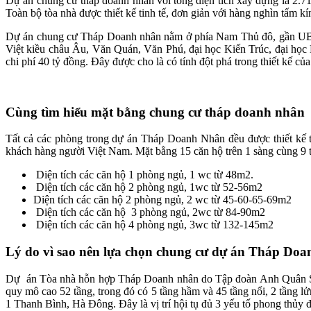
Dự án chung cư tháp doanh nhân với tổng diện tích xây dựng là 2.7
Toàn bộ tòa nhà được thiết kế tinh tế, đơn giản với hàng nghìn tấm kín
Dự án chung cư Tháp Doanh nhân nằm ở phía Nam Thủ đô, gần UBND 
Việt kiều châu Âu, Văn Quán, Văn Phú, đại học Kiến Trúc, đại học 
chi phí 40 tỷ đồng. Đây được cho là có tính đột phá trong thiết kế 
Cùng tìm hiểu mặt bằng chung cư tháp doanh nhân
Tất cả các phòng trong dự án Tháp Doanh Nhân đều được thiết kế t
khách hàng người Việt Nam. Mặt bằng 15 căn hộ trên 1 sàng cùng 9 
Diện tích các căn hộ 1 phòng ngủ, 1 wc từ 48m2.
Diện tích các căn hộ 2 phòng ngủ, 1wc từ 52-56m2
Diện tích các căn hộ 2 phòng ngủ, 2 wc từ 45-60-65-69m2
Diện tích các căn hộ 3 phòng ngủ, 2wc từ 84-90m2
Diện tích các căn hộ 4 phòng ngủ, 3wc từ 132-145m2
Lý do vì sao nên lựa chọn chung cư dự án Tháp Do
Dự án Tòa nhà hỗn hợp Tháp Doanh nhân do Tập đoàn Anh Quân Stron
quy mô cao 52 tầng, trong đó có 5 tầng hầm và 45 tầng nổi, 2 tầng l
1 Thanh Bình, Hà Đông. Đây là vị trí hội tụ đủ 3 yếu tố phong thủy 