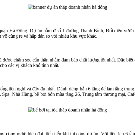
tâm quận Hà Đông. Dự án nằm ở số 1 đường Thanh Bình, Đối diện vườn 
n vô cùng rẻ và hấp dẫn so với nhiều khu vực khác.
 được chăm sóc cẩn thận nhằm đảm bảo chất lượng tốt nhất. Đặc biệt c
 cho các vị khách khó tính nhất.
 tiện nghi và đầy đủ nhất. Dành riêng hẳn 6 tầng để làm tầng trung t
ym, Spa, Nhà Hàng, bể bơi bốn mùa tầng 26, Trung tâm thương mại, C
công nghệ hiện đại, tiến tiến khi thi công dự án. Với tiện ích 6 t