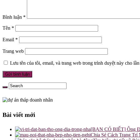
Bình luận
*
Tên
*
Email
*
Trang web
Lưu tên của tôi, email, và trang web trong trình duyệt này cho lần 
Bài viết mới
[BẠN CÓ BIẾT] Ông Địa 
Chia Sẻ Cách Trang T