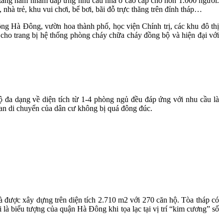
5 tầng hầm nhằm đáp ứng nhu cầu nhà ở cao cấp cho hơn 1.000 người.
 nhà trẻ, khu vui chơi, bể bơi, bãi đỗ trực thăng trên đỉnh tháp…
 Hà Đông, vườn hoa thành phố, học viện Chính trị, các khu đô thị
cho trang bị hệ thống phòng cháy chữa cháy đồng bộ và hiện đại với
 đa dạng về diện tích từ 1-4 phòng ngủ đều đáp ứng với nhu cầu là
an di chuyển của dân cư không bị quá đông đúc.
được xây dựng trên diện tích 2.710 m2 với 270 căn hộ. Tòa tháp có
là biểu tượng của quận Hà Đông khi tọa lạc tại vị trí “kim cương” số