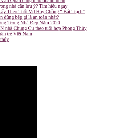
ùi Văn Quân cùng tháp doanh nhân
rong nhà cần lưu ý? Tìm hiểu ngay
ấy Theo Tuổi Vợ Hay Chồng “ Bát Trạch”
ùng bếp gì là an toàn nhất?
hòng Trong Nhà Đẹp Năm 2020
 nhà Chung Cư theo tuổi hợp Phong Thủy
hân trẻ Việt Nam
 thủy