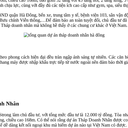
10m, chiều cao 168m, bao gồm 52 tầng với 45 tầng nổi, 2 tầng lửng, 
h chịu lực, cùng với đầy đủ các tiện ích cao cấp như gym, spa, siêu thị,
quận Hà Đông, bến xe, trung tâm y tế, bệnh viện 103, sân vận động
Bưu chính Viễn thông,…Để đảm bảo an toàn tuyệt đối, chủ đầu tư đã 
của Tháp doanh nhân mà không hề thấy ở các chung cư khác ở Việt Nam.
heo phong cách hiện đại đều tràn ngập ánh sáng tự nhiên. Các căn hộ
thang máy được nhập khẩu trực tiếp từ nước ngoài nên đảm bảo thời gi
anh Nhân
g làm chủ đầu tư, với tổng mức đầu tư là 12.000 tỷ đồng. Tòa nhà 
ửng, chiều cao 168m. Có thể nói rằng dự án Tháp Doanh Nhân được coi 
để dễ dàng kết nối ngoại khu mà hiếm dự án nào tại Việt Nam có được.