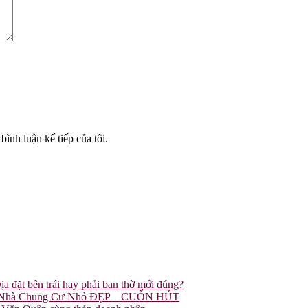
bình luận kế tiếp của tôi.
đặt bên trái hay phải ban thờ mới đúng?
rí Nhà Chung Cư Nhỏ ĐẸP – CUỐN HÚT