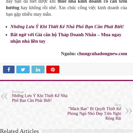
đây bạn đã biết được khi
thuê nhà kinh doanh có cần xem
hướng
hay không rồi nhé. Xin chúc công việc kinh doanh của
bạn gặp nhiều may mắn.
Những Lưu Ý Khi Thiết Kế Nhà Phố Bạn Cần Phải Biết!
Bất ngờ với Giá căn hộ Tháp Doanh Nhân – Mua ngay
nhận nhà liền tay
Nguồn:
chungcuhadongnew.com
Previous
Những Lưu Ý Khi Thiết Kế Nhà
Phố Bạn Cần Phải Biết!
Next
“Mách Bạn” Bí Quyết Thiết Kế
Phòng Ngủ Nhỏ Đẹp Tiện Nghi
Rộng Rãi
Related Articles