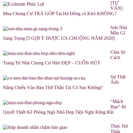
[TƯ
VẤN]
Mua Chung Cư TRẢ GÓP Tại Hà Đông có Khó KHÔNG?
Sơn Nhà
Màu Gì
Sang Trọng [5 GỢI Ý ĐƯỢC ƯA CHUỘNG NĂM 2020]
Chia Sẻ
Cách
Trang Trí Nhà Chung Cư Nhỏ ĐẸP – CUỐN HÚT
Sự Thật
Ánh
Nắng Chiếu Vào Bàn Thờ Thần Tài Có Sao Không?
“Mách
Bạn” Bí
Quyết Thiết Kế Phòng Ngủ Nhỏ Đẹp Tiện Nghi Rộng Rãi
Thực Hư
Tháp