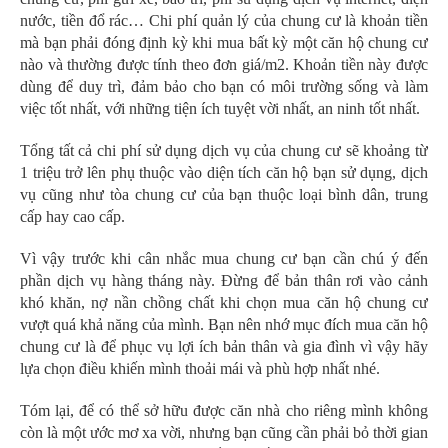
nước, tiền đổ rác… Chi phí quản lý của chung cư là khoản tiền
mà bạn phải đóng định kỳ khi mua bất kỳ một căn hộ chung cư
nào và thường được tính theo đơn giá/m2. Khoản tiền này được
dùng để duy trì, đảm bảo cho bạn có môi trường sống và làm
việc tốt nhất, với những tiện ích tuyệt vời nhất, an ninh tốt nhất.
Tổng tất cả chi phí sử dụng dịch vụ của chung cư sẽ khoảng từ
1 triệu trở lên phụ thuộc vào diện tích căn hộ bạn sử dụng, dịch
vụ cũng như tòa chung cư của bạn thuộc loại bình dân, trung
cấp hay cao cấp.
Vì vậy trước khi cân nhắc mua chung cư bạn cần chú ý đến
phần dịch vụ hàng tháng này. Đừng để bản thân rơi vào cảnh
khó khăn, nợ nần chồng chất khi chọn mua căn hộ chung cư
vượt quá khả năng của mình. Bạn nên nhớ mục đích mua căn hộ
chung cư là để phục vụ lợi ích bản thân và gia đình vì vậy hãy
lựa chọn điều khiến mình thoải mái và phù hợp nhất nhé.
Tóm lại, để có thể sở hữu được căn nhà cho riêng mình không
còn là một ước mơ xa vời, nhưng bạn cũng cần phải bỏ thời gian