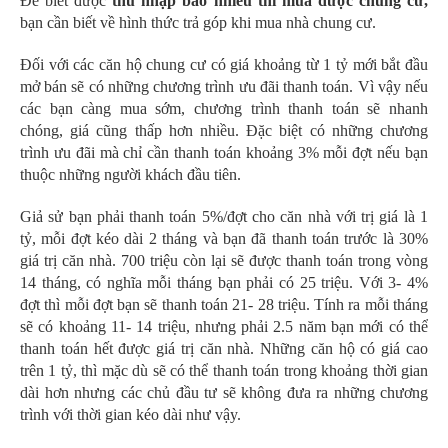
Để biết được
thu nhập bao nhiêu thì mua được chung cư,
bạn cần biết về hình thức trả góp khi mua nhà chung cư.
Đối với các căn hộ chung cư có giá khoảng từ 1 tỷ mới bắt đầu
mở bán sẽ có những chương trình ưu đãi thanh toán. Vì vậy nếu
các bạn càng mua sớm, chương trình thanh toán sẽ nhanh
chóng, giá cũng thấp hơn nhiều. Đặc biệt có những chương
trình ưu đãi mà chỉ cần thanh toán khoảng 3% mỗi đợt nếu bạn
thuộc những người khách đầu tiên.
Giả sử bạn phải thanh toán 5%/đợt cho căn nhà với trị giá là 1
tỷ, mỗi đợt kéo dài 2 tháng và bạn đã thanh toán trước là 30%
giá trị căn nhà. 700 triệu còn lại sẽ được thanh toán trong vòng
14 tháng, có nghĩa mỗi tháng bạn phải có 25 triệu. Với 3- 4%
đợt thì mỗi đợt bạn sẽ thanh toán 21- 28 triệu. Tính ra mỗi tháng
sẽ có khoảng 11- 14 triệu, nhưng phải 2.5 năm bạn mới có thể
thanh toán hết được giá trị căn nhà. Những căn hộ có giá cao
trên 1 tỷ, thì mặc dù sẽ có thể thanh toán trong khoảng thời gian
dài hơn nhưng các chủ đầu tư sẽ không đưa ra những chương
trình với thời gian kéo dài như vậy.