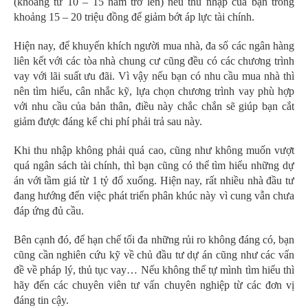
(khoảng từ 10 – 15 năm trở lên) nếu thu nhập của bạn trong
khoảng 15 – 20 triệu đồng để giảm bớt áp lực tài chính.
Hiện nay, để khuyến khích người mua nhà, đa số các ngân hàng
liên kết với các tòa nhà chung cư cũng đều có các chương trình
vay với lãi suất ưu đãi. Vì vậy nếu bạn có nhu cầu mua nhà thì
nên tìm hiểu, cân nhắc kỹ, lựa chọn chương trình vay phù hợp
với nhu cầu của bản thân, điều này chắc chắn sẽ giúp bạn cắt
giảm được đáng kể chi phí phải trả sau này.
Khi thu nhập không phải quá cao, cũng như không muốn vượt
quá ngân sách tài chính, thì bạn cũng có thể tìm hiểu những dự
án với tầm giá từ 1 tỷ đổ xuống. Hiện nay, rất nhiều nhà đầu tư
đang hướng đến việc phát triển phân khúc này vì cung vẫn chưa
đáp ứng đủ cầu.
Bên cạnh đó, để hạn chế tối đa những rủi ro không đáng có, bạn
cũng cần nghiên cứu kỹ về chủ đầu tư dự án cũng như các vấn
đề về pháp lý, thủ tục vay… Nếu không thể tự mình tìm hiểu thì
hãy đến các chuyên viên tư vấn chuyên nghiệp từ các đơn vị
đáng tin cậy.