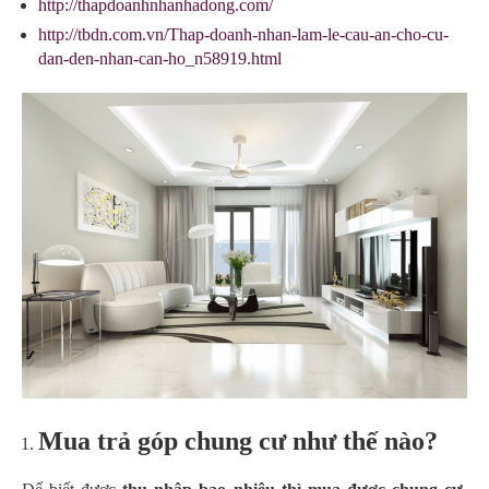
http://thapdoanhnhanhadong.com/
http://tbdn.com.vn/Thap-doanh-nhan-lam-le-cau-an-cho-cu-
dan-den-nhan-can-ho_n58919.html
Mua trả góp chung cư như thế nào?