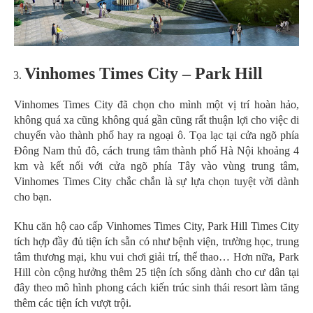
Vinhomes Times City – Park Hill
Vinhomes Times City đã chọn cho mình một vị trí hoàn hảo,
không quá xa cũng không quá gần cũng rất thuận lợi cho việc di
chuyển vào thành phố hay ra ngoại ô. Tọa lạc tại cửa ngõ phía
Đông Nam thủ đô, cách trung tâm thành phố Hà Nội khoảng 4
km và kết nối với cửa ngõ phía Tây vào vùng trung tâm,
Vinhomes Times City chắc chắn là sự lựa chọn tuyệt vời dành
cho bạn.
Khu căn hộ cao cấp Vinhomes Times City, Park Hill Times City
tích hợp đầy đủ tiện ích sẵn có như bệnh viện, trường học, trung
tâm thương mại, khu vui chơi giải trí, thể thao… Hơn nữa, Park
Hill còn cộng hưởng thêm 25 tiện ích sống dành cho cư dân tại
đây theo mô hình phong cách kiến trúc sinh thái resort làm tăng
thêm các tiện ích vượt trội.