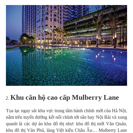
Khu căn hộ cao cấp Mulberry Lane
Tọa lạc ngay sát khu vực trung tâm hành chính mới của Hà Nội,
nằm trên tuyến đường kết nối chính tới sân bay Nội Bài và xung
quanh là các dự án khu đô thị như: khu đô thị mới Văn Quán,
khu đô thị Văn Phú, làng Việt kiều Châu Âu… Mulberry Lane