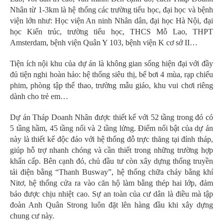
Nhân từ 1-3km là hệ thống các trường tiểu học, đại học và bệnh
viện lớn như: Học viện An ninh Nhân dân, đại học Hà Nội, đại
học Kiến trúc, trường tiểu học, THCS Mỗ Lao, THPT
Amsterdam, bệnh viện Quân Y 103, bệnh viện K cơ sở II…
Tiện ích nội khu của dự án là không gian sống hiện đại với đầy
đủ tiện nghi hoàn hảo: hệ thống siêu thị, bể bơi 4 mùa, rạp chiếu
phim, phòng tập thể thao, trường mẫu giáo, khu vui chơi riêng
dành cho trẻ em…
Dự án Tháp Doanh Nhân được thiết kế với 52 tầng trong đó có
5 tầng hầm, 45 tầng nổi và 2 tầng lửng. Điểm nổi bật của dự án
này là thiết kế
độc đáo với hệ thống đỗ trực thăng tại đỉnh tháp,
giúp hỗ trợ nhanh chóng và cần thiết trong những trường hợp
khẩn cấp. Bên cạnh đó, chủ đầu tư còn xây dựng thống truyền
tải điện bằng “Thanh Busway”, hệ thống chữa cháy bằng khí
Nitơ, hệ thống cửa ra vào căn hộ làm bằng thép hai lớp, đảm
bảo được chịu nhiệt cao. Sự an toàn của cư dân là điều mà tập
đoàn Anh Quân Strong luôn đặt lên hàng đầu khi xây dựng
chung cư này.