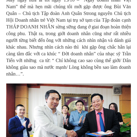
Nam” thế mà hẹn mãi chúng tôi mới gặp được ông Bùi Văn
Quân – Chủ tịch Tập đoàn Anh Quân Strong nguyên Chủ tịch
Hội Doanh nhân trẻ Việt Nam tại trụ sở tạm của Tập đoàn cạnh
THÁP DOANH NHÂN sừng sững đang ở giai đoạn hoàn thiện
công phu. Thật ra, trong giới doanh nhân cũng như rất nhiều
người từng biết đến ông với những cách nhìn nhận và đánh giá
khác nhau. Nhưng nhìn cách nào thì khi gặp ông chắc hẳn lại
càng tâm đắc với ca khúc “ Đời doanh nhân” của nhạc sỹ Trần
Tiến với những ca từ: “ Chí không cao sao cùng thế giới/ Dân
không giàu sao mà nước mạnh/ Lòng không bền sao làm doanh
nhân…”.