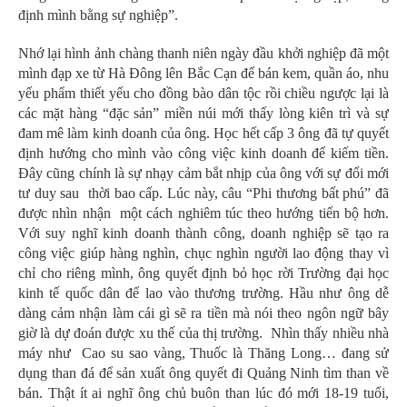
định mình bằng sự nghiệp”.
Nhớ lại hình ảnh chàng thanh niên ngày đầu khởi nghiệp đã một
mình đạp xe từ Hà Đông lên Bắc Cạn để bán kem, quần áo, nhu
yếu phẩm thiết yếu cho đồng bào dân tộc rồi chiều ngược lại là
các mặt hàng “đặc sản” miền núi mới thấy lòng kiên trì và sự
đam mê làm kinh doanh của ông. Học hết cấp 3 ông đã tự quyết
định hướng cho mình vào công việc kinh doanh để kiếm tiền.
Đây cũng chính là sự nhạy cảm bắt nhịp của ông với sự đổi mới
tư duy sau thời bao cấp. Lúc này, câu “Phi thương bất phú” đã
được nhìn nhận một cách nghiêm túc theo hướng tiến bộ hơn.
Với suy nghĩ kinh doanh thành công, doanh nghiệp sẽ tạo ra
công việc giúp hàng nghìn, chục nghìn người lao động thay vì
chỉ cho riêng mình, ông quyết định bỏ học rời Trường đại học
kinh tế quốc dân để lao vào thương trường. Hầu như ông dễ
dàng cảm nhận làm cái gì sẽ ra tiền mà nói theo ngôn ngữ bây
giờ là dự đoán được xu thế của thị trường. Nhìn thấy nhiều nhà
máy như Cao su sao vàng, Thuốc là Thăng Long… đang sử
dụng than đá để sản xuất ông quyết đi Quảng Ninh tìm than về
bán. Thật ít ai nghĩ ông chủ buôn than lúc đó mới 18-19 tuổi,