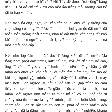
mấy bác chuyên “hách” cá ở Hồ Tây để được “trả công” bằng
tiền… Hồi đó chỉ trả 2 xu cho một lần trông thôi nhưng cậu bé
rất tự hào và rất vui.
Vẫn theo lời ông, ngay khi vào cấp ba, tư duy và lý tưởng của
cuộc sống của ông đã được định hình. Thời gian đó đất nước đã
hoàn toàn thống nhất nhưng kinh tế đất nước vẫn đang rất khó
khăn mà nhiều người vẫn nhắc lại với bao kỷ niệm buồn vui của
một “thời bao cấp”.
Nếu như lớp đàn anh “Xẻ dọc Trường Sơn, đi cứu nước/ Mà
lòng phơi phới dậy tương lai!” thì nay với lớp đàn em kế cận,
ông đã có những suy nghĩ hình thành nên những chân lý để
mình đeo đuổi khi vào đời. “Tôi luôn tâm niệm hãy làm sao để
khi một người gặp mình, họ cảm thấy đó là niềm vui, là may
mắn hơn. Còn ngược lại, nếu ai đó sau khi gặp mình họ cảm
thấy xui xẻo, buồn bực, tức giận thì đó chính là thất bại của
mình. Với người sinh thành ra mình thì dù có như thế nào đi
chăng nữa thì bố mẹ là người mình phải luôn luôn kính trọng,
chăm sóc. Còn đã lấy vợ, có con thì phải có trách nhiệm đến
cùng. Và đã là đấng nam nhi thì cần phải có sự nghiệp, khẳng