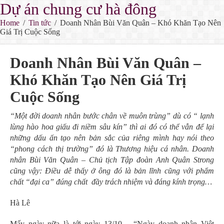
Dự án chung cư hà đông
Home
/
Tin tức
/
Doanh Nhân Bùi Văn Quân – Khó Khăn Tạo Nên
Giá Trị Cuộc Sống
Doanh Nhân Bùi Văn Quân –
Khó Khăn Tạo Nên Giá Trị
Cuộc Sống
“Một đời doanh nhân bước chân về muôn trùng” dù có “ lạnh
lùng hào hoa giấu đi niềm sâu kín” thì ai đó có thể vẫn để lại
những dấu ấn tạo nên bản sắc của riêng mình hay nói theo
“phong cách thị trường” đó là Thương hiệu cá nhân.
Doanh
nhân Bùi Văn Quân – Chủ tịch Tập đoàn Anh Quân Strong
cũng vậy: Điều dễ thấy ở ông đó là bản lĩnh cũng với phẩm
chất “đại ca” đúng chất đầy trách nhiệm và đáng kính trọng…
Hà Lê
Mấy ngày nữa là tới ngày 13/10 – “Ngày doanh nhân Việt