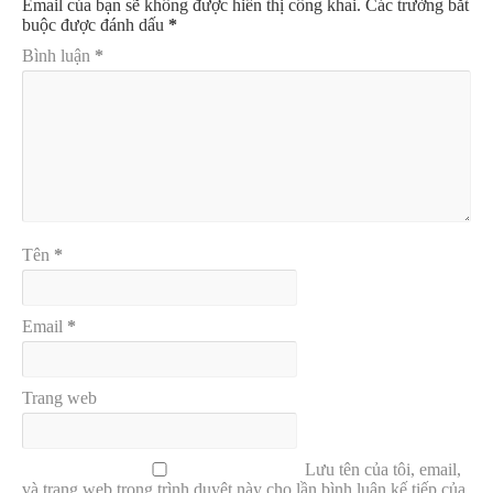
Email của bạn sẽ không được hiển thị công khai.
Các trường bắt
buộc được đánh dấu
*
Bình luận
*
Tên
*
Email
*
Trang web
Lưu tên của tôi, email,
và trang web trong trình duyệt này cho lần bình luận kế tiếp của