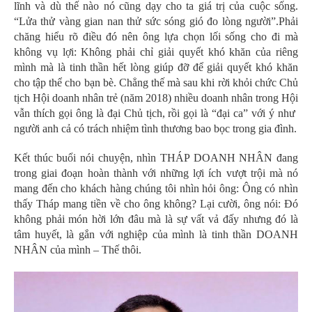
lĩnh và dù thế nào nó cũng dạy cho ta giá trị của cuộc sống.
“Lửa thử vàng gian nan thử sức sóng gió đo lòng người”.Phải
chăng hiểu rõ điều đó nên ông lựa chọn lối sống cho đi mà
không vụ lợi: Không phải chỉ giải quyết khó khăn của riêng
mình mà là tinh thần hết lòng giúp đỡ để giải quyết khó khăn
cho tập thể cho bạn bè. Chẳng thế mà sau khi rời khỏi chức Chủ
tịch Hội doanh nhân trẻ (năm 2018) nhiều doanh nhân trong Hội
vẫn thích gọi ông là đại Chủ tịch, rồi gọi là “đại ca” với ý như
người anh cả có trách nhiệm tình thương bao bọc trong gia đình.
Kết thúc buổi nói chuyện, nhìn THÁP DOANH NHÂN đang
trong giai đoạn hoàn thành với những lợi ích vượt trội mà nó
mang đến cho khách hàng chúng tôi nhìn hỏi ông: Ông có nhìn
thấy Tháp mang tiền về cho ông không? Lại cười, ông nói: Đó
không phải món hời lớn đâu mà là sự vất vả đấy nhưng đó là
tâm huyết, là gắn với nghiệp của mình là tinh thần DOANH
NHÂN của mình – Thế thôi.