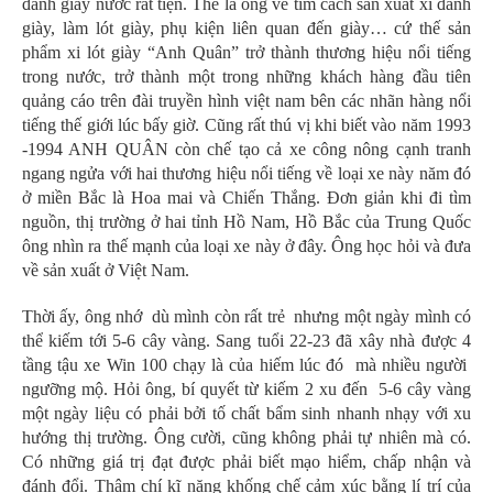
đánh giầy nước rất tiện. Thế là ông về tìm cách sản xuất xi đánh
giày, làm lót giày, phụ kiện liên quan đến giày… cứ thế sản
phẩm xi lót giày “Anh Quân” trở thành thương hiệu nổi tiếng
trong nước, trở thành một trong những khách hàng đầu tiên
quảng cáo trên đài truyền hình việt nam bên các nhãn hàng nổi
tiếng thế giới lúc bấy giờ. Cũng rất thú vị khi biết vào năm 1993
-1994 ANH QUÂN còn chế tạo cả xe công nông cạnh tranh
ngang ngửa với hai thương hiệu nổi tiếng về loại xe này năm đó
ở miền Bắc là Hoa mai và Chiến Thắng. Đơn giản khi đi tìm
nguồn, thị trường ở hai tỉnh Hồ Nam, Hồ Bắc của Trung Quốc
ông nhìn ra thế mạnh của loại xe này ở đây. Ông học hỏi và đưa
về sản xuất ở Việt Nam.
Thời ấy, ông nhớ dù mình còn rất trẻ nhưng một ngày mình có
thể kiếm tới 5-6 cây vàng. Sang tuổi 22-23 đã xây nhà được 4
tầng tậu xe Win 100 chạy là của hiếm lúc đó mà nhiều người
ngưỡng mộ. Hỏi ông, bí quyết từ kiếm 2 xu đến 5-6 cây vàng
một ngày liệu có phải bởi tố chất bẩm sinh nhanh nhạy với xu
hướng thị trường. Ông cười, cũng không phải tự nhiên mà có.
Có những giá trị đạt được phải biết mạo hiểm, chấp nhận và
đánh đổi. Thậm chí kĩ năng khống chế cảm xúc bằng lí trí của