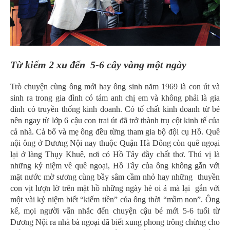
Từ kiếm 2 xu đến 5-6 cây vàng một ngày
Trò chuyện cùng ông mới hay ông sinh năm 1969 là con út và
sinh ra trong gia đình có tám anh chị em và không phải là gia
đình có truyền thống kinh doanh. Có tố chất kinh doanh từ bé
nên ngay từ lớp 6 cậu con trai út đã trở thành trụ cột kinh tế của
cả nhà. Cả bố và mẹ ông đều từng tham gia bộ đội cụ Hồ. Quê
nội ông ở Dương Nội nay thuộc Quận Hà Đông còn quê ngoại
lại ở làng Thụy Khuê, nơi có Hồ Tây đầy chất thơ. Thú vị là
những kỷ niệm về quê ngoại, Hồ Tây của ông không gắn với
mặt nước mờ sương cùng bầy sâm cầm nhỏ hay những thuyền
con vịt lượn lờ trên mặt hồ những ngày hè oi ả mà lại gắn với
một vài kỷ niệm biết “kiếm tiền” của ông thời “mầm non”. Ông
kể, mọi người vẫn nhắc đến chuyện cậu bé mới 5-6 tuổi từ
Dương Nội ra nhà bà ngoại đã biết xung phong trông chừng cho